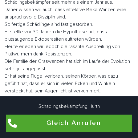
Schädlingsbekämpfer seit mehr als einem Jahr aus.
Daher wissen wir auch, dass effektive Beka-Wanzen eine
anspruchsvolle Disziplin sind.
So fertige Schädlinge sind fast gestorben.
Er stellte vor 30 Jahren die Hypothese auf, dass
blutsaugende Ektoparasiten auftreten würden.
Heute erleben wir jedoch die rasante Ausbreitung von
Plattwürmern dank Resistenzen.
Die Familie der Graswanzen hat sich im Laufe der Evolution
sehr gut angepasst.
Er hat seine Flügel verloren, seinen Körper, was dazu
geführt hat, dass er sich in vielen Ecken und Winkeln
versteckt hat, sein Augenlicht ist verkümmert.
Nicht lectularius, daher der Name, den der Klecks malte.
Wenn Sie sie schnell betrachten, ähneln sie in Größe und
Schädlingsbekämpfung Hürth
Fabe einem Apfel.
Es gibt ungefähr fünf Millionen Parasiten, wenn sie nüchtern
Gleich Anrufen
sind, aber sie können eine Größe von fast einem Zoll
erreichen.