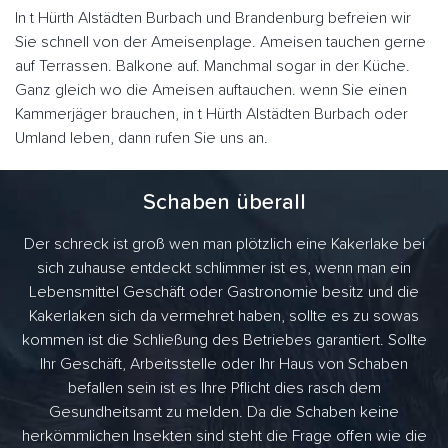
In t Hürth Alstädten Burbach und Brandenburg befreien wir
Sie schnell von der Ameisenplage. Ameisen tauchen gerne
auf Terrassen. Balkone auf. Manchmal sogar in der Küche.
Ganz gleich wo die Ameisen auftauchen. wenn Sie einen
Kammerjäger brauchen, in t Hürth Alstädten Burbach oder
Umland leben, dann rufen Sie uns an.
Schaben überall
Der schreck ist groß wen man plötzlich eine Kakerlake bei
sich zuhause entdeckt schlimmer ist es, wenn man ein
Lebensmittel Geschäft oder Gastronomie besitz und die
Kakerlaken sich da vermehret haben, sollte es zu sowas
kommen ist die Schließung des Betriebes garantiert. Sollte
Ihr Geschäft, Arbeitsstelle oder Ihr Haus von Schaben
befallen sein ist es Ihre Pflicht dies rasch dem
Gesundheitsamt zu melden. Da die Schaben keine
herkömmlichen Insekten sind steht die Frage offen wie die