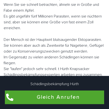
Wenn Sie sie schnell betrachten, ähneln sie in Größe und
Fabe einem Apfel.
Es gibt ungefähr fünf Millionen Parasiten, wenn sie nüchtern
sind, aber sie können eine Größe von fast einem Zoll
erreichen.
Der Mensch ist der Hauptwirt blutsaugender Ektoparasiten.
Sie können aber auch als Zweitwirte für Nagetiere, Geflügel
oder zu Konservierungszwecken genutzt werden.
Im Gegensatz zu vielen anderen Schädlingen können sie
fliegen.
Sie "laufen" jedoch sehr schnell. t Hürth Knapsacker
Schädlingsbekämpfungsexperten arbeiten eng zusammen,
um Bettwanzen bedarfsgerecht individuell zu bekämpfen.
Schädlingsbekämpfung Hürth
Gleich Anrufen
Flohbekämpfung in t Hürth Knapsack