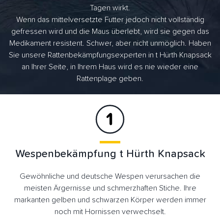
Tagen wirkt.
Wenn das mittelversetzte Futter jedoch nicht vollständig
gefressen wird und die Maus überlebt, wird sie gegen das
Medikament resistent. Schwer, aber nicht unmöglich. Haben
Sie unsere Rattenbekämpfungsexperten in t Hürth Knapsack
an Ihrer Seite, in Ihrem Haus wird es nie wieder eine
Rattenplage geben.
Wespenbekämpfung t Hürth Knapsack
Gewöhnliche und deutsche Wespen verursachen die
meisten Ärgernisse und schmerzhaften Stiche. Ihre
markanten gelben und schwarzen Körper werden immer
noch mit Hornissen verwechselt.