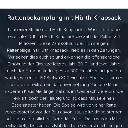
Rattenbekämpfung in t Hürth Knapsack
Laut einer Studie der t Hürth Knapsacker Wasserbetriebe
erreichte 2015 in t Hürth Knapsack die Zahl der Ratten 2,4
Millionen. Diese Zahl soll nun deutlich steigen.
Rattenplage in t Hürth Knapsack, hieß es in den Zeitungen.
Wir sehen dies auch so und erkennen die offensichtliche
Erhöhung der Einsätze letztes Jahr. 2010, rund zwei Jahre
nach der Firmengründung es zu 300 Einsätzen aufgerufen
wurde, waren es 2018 etwa 800 Einsätze. Aber wie kam es
zu so einer extremen Rattenvermehrung? Unsere Maus-
Experten Klaus Meißinger hat uns im Gespräch viele Gründe
erklärt, doch der Hauptgrund ist, dass Mäuse einen
Essenstester haben. Die Speise wird von einer Ratte
vorgekostet bevor der Bau davon isst, sollte diese sterben,
scheuen die restlichen Tiere das Futter. Dazu wurden Mittel
entwickelt, dass auf das Blut der Tiere es erst nach einigen