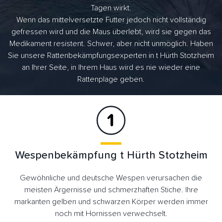
Tagen wirkt.
Wenn das mittelversetzte Futter jedoch nicht vollständig
gefressen wird und die Maus überlebt, wird sie gegen das
Medikament resistent. Schwer, aber nicht unmöglich. Haben
Sie unsere Rattenbekämpfungsexperten in t Hürth Stotzheim
an Ihrer Seite, in Ihrem Haus wird es nie wieder eine
Rattenplage geben.
Wespenbekämpfung t Hürth Stotzheim
Gewöhnliche und deutsche Wespen verursachen die
meisten Ärgernisse und schmerzhaften Stiche. Ihre
markanten gelben und schwarzen Körper werden immer
noch mit Hornissen verwechselt.