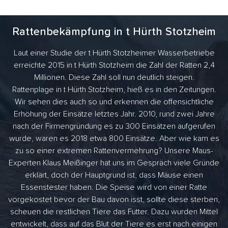
Rattenbekämpfung in t Hürth Stotzheim
Laut einer Studie der t Hürth Stotzheimer Wasserbetriebe
erreichte 2015 in t Hürth Stotzheim die Zahl der Ratten 2,4
Millionen. Diese Zahl soll nun deutlich steigen.
Rattenplage in t Hürth Stotzheim, hieß es in den Zeitungen.
Wir sehen dies auch so und erkennen die offensichtliche
Erhöhung der Einsätze letztes Jahr. 2010, rund zwei Jahre
nach der Firmengründung es zu 300 Einsätzen aufgerufen
wurde, waren es 2018 etwa 800 Einsätze. Aber wie kam es
zu so einer extremen Rattenvermehrung? Unsere Maus-
Experten Klaus Meißinger hat uns im Gespräch viele Gründe
erklärt, doch der Hauptgrund ist, dass Mäuse einen
Essenstester haben. Die Speise wird von einer Ratte
vorgekostet bevor der Bau davon isst, sollte diese sterben,
scheuen die restlichen Tiere das Futter. Dazu wurden Mittel
entwickelt, dass auf das Blut der Tiere es erst nach einigen