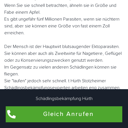
Wenn Sie sie schnell betrachten, ähneln sie in Größe und
Fabe einem Apfel.
Es gibt ungefähr fünf Millionen Parasiten, wenn sie nüchtern
sind, aber sie können eine Größe von fast einem Zoll
erreichen.
Der Mensch ist der Hauptwirt blutsaugender Ektoparasiten.
Sie können aber auch als Zweitwirte für Nagetiere, Geflügel
oder zu Konservierungszwecken genutzt werden.
Im Gegensatz zu vielen anderen Schädlingen können sie
fliegen.
Sie "laufen" jedoch sehr schnell. t Hürth Stotzheimer
Schädlingsbekämpfungsexperten arbeiten eng zusammen,
um Bettwanzen bedarfsgerecht individuell zu bekämpfen.
Schädlingsbekämpfung Hürth
Gleich Anrufen
Flohbekämpfung in t Hürth Stotzheim